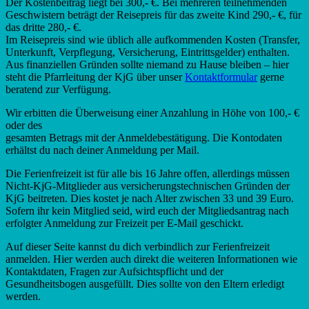
Der Kostenbeitrag liegt bei 300,- €. Bei mehreren teilnehmenden
Geschwistern beträgt der Reisepreis für das zweite Kind 290,- €, für
das dritte 280,- €.
Im Reisepreis sind wie üblich alle aufkommenden Kosten (Transfer,
Unterkunft, Verpflegung, Versicherung, Eintrittsgelder) enthalten.
Aus finanziellen Gründen sollte niemand zu Hause bleiben – hier
steht die Pfarrleitung der KjG über unser
Kontaktformular
gerne
beratend zur Verfügung.
Wir erbitten die Überweisung einer Anzahlung in Höhe von 100,- €
oder des
gesamten Betrags mit der Anmeldebestätigung. Die Kontodaten
erhältst du nach deiner Anmeldung per Mail.
Die Ferienfreizeit ist für alle bis 16 Jahre offen, allerdings müssen
Nicht-KjG-Mitglieder aus versicherungstechnischen Gründen der
KjG beitreten. Dies kostet je nach Alter zwischen 33 und 39 Euro.
Sofern ihr kein Mitglied seid, wird euch der Mitgliedsantrag nach
erfolgter Anmeldung zur Freizeit per E-Mail geschickt.
Auf dieser Seite kannst du dich verbindlich zur Ferienfreizeit
anmelden. Hier werden auch direkt die weiteren Informationen wie
Kontaktdaten, Fragen zur Aufsichtspflicht und der
Gesundheitsbogen ausgefüllt. Dies sollte von den Eltern erledigt
werden.