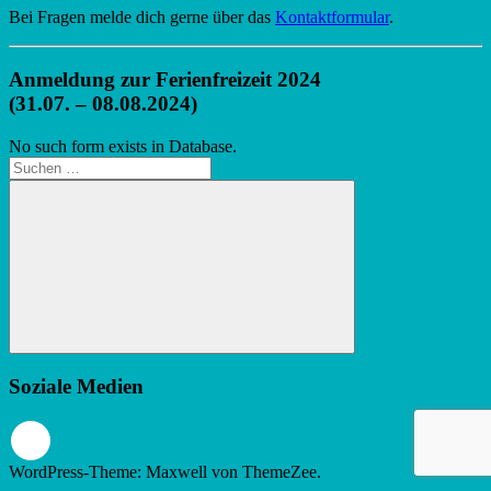
Bei Fragen melde dich gerne über das
Kontaktformular
.
Anmeldung zur Ferienfreizeit 2024
(31.07. – 08.08.2024)
No such form exists in Database.
Suchen
nach:
Suchen
Soziale Medien
WordPress-Theme: Maxwell von ThemeZee.