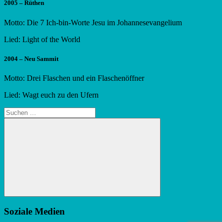
2005 – Rüthen
Motto: Die 7 Ich-bin-Worte Jesu im Johannesevangelium
Lied: Light of the World
2004 – Neu Sammit
Motto: Drei Flaschen und ein Flaschenöffner
Lied: Wagt euch zu den Ufern
Suchen
nach:
Suchen
Soziale Medien