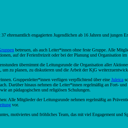
it 37 ehrenamtlich engagierten Jugendlichen ab 16 Jahren und jungen
Gruppen
betreuen, als auch Leiter*innen ohne feste Gruppe. Alle Mitgl
ionen, auf der Ferienfreizeit oder bei der Planung und Organisation im
stunden übernimmt die Leitungsrunde die Organisation aller Aktione
g, um zu planen, zu diskutieren und die Arbeit der KjG weiterzuentwick
terinnen. Gruppenleiter*innen verfügen verpflichtend über eine
Juleica
so
ach. Darüber hinaus nehmen die Leiter*innen regelmäßig an Fort- und 
wie an pädagogischen und religiösen Schulungen.
en: Alle Mitglieder der Leitungsrunde nehmen regelmäßig an Präventio
leitung
vor.
 buntes, motiviertes und fröhliches Team, das mit viel Engagement und 