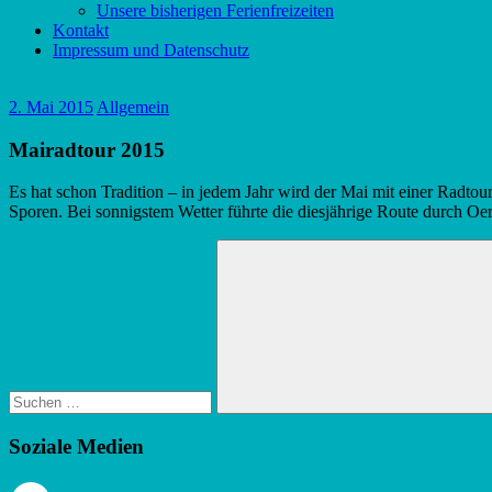
Unsere bisherigen Ferienfreizeiten
Kontakt
Impressum und Datenschutz
2. Mai 2015
Allgemein
Mairadtour 2015
Es hat schon Tradition – in jedem Jahr wird der Mai mit einer Radto
Sporen. Bei sonnigstem Wetter führte die diesjährige Route durch Oer
Suchen
nach:
Suchen
Soziale Medien